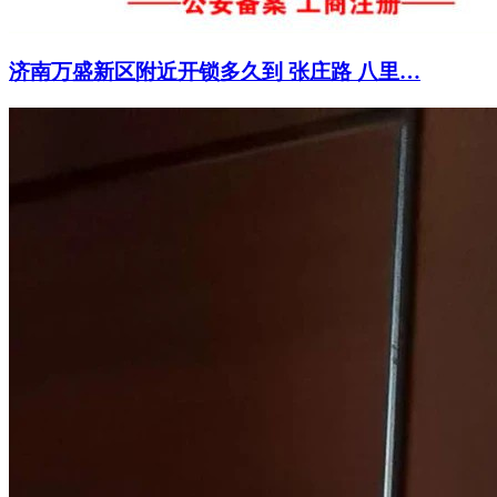
济南万盛新区附近开锁多久到 张庄路 八里…