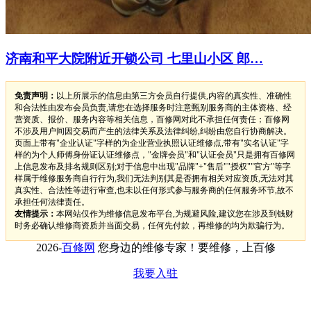
济南和平大院附近开锁公司 七里山小区 郎…
免责声明：
以上所展示的信息由第三方会员自行提供,内容的真实性、准确性
和合法性由发布会员负责,请您在选择服务时注意甄别服务商的主体资格、经
营资质、报价、服务内容等相关信息，百修网对此不承担任何责任；百修网
不涉及用户间因交易而产生的法律关系及法律纠纷,纠纷由您自行协商解决。
页面上带有"企业认证"字样的为企业营业执照认证维修点,带有"实名认证"字
样的为个人师傅身份证认证维修点，"金牌会员"和"认证会员"只是拥有百修网
上信息发布及排名规则区别;对于信息中出现"品牌"+"售后""授权""官方"等字
样属于维修服务商自行行为,我们无法判别其是否拥有相关对应资质,无法对其
真实性、合法性等进行审查,也未以任何形式参与服务商的任何服务环节,故不
承担任何法律责任。
友情提示：
本网站仅作为维修信息发布平台,为规避风险,建议您在涉及到钱财
时务必确认维修商资质并当面交易，任何先付款，再维修的均为欺骗行为。
2026-
百修网
您身边的维修专家！要维修，上百修
我要入驻