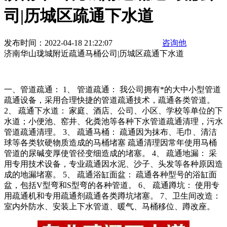
司|历城区疏通下水道
发布时间：2022-04-18 21:22:07
咨询他
济南华山珑城附近疏通马桶公司|历城区疏通下水道
一、管道疏通： 1、 管道疏通： 我公司拥有*的大中小型管道
疏通设备，采用合理快捷的管道疏通技术，疏通各类管道。
2、 疏通下水道： 家庭、酒店、公司、小区、学校等单位的下
水道；小便池、窑井、化粪池等各种下水管道疏通清理，污水
管道疏通清理。 3、 疏通马桶： 疏通因为抹布、毛巾、清洁
球等各类软硬物质造成的马桶堵塞 疏通清理因常年使用马桶
管道的尿碱变厚使管径变细造成的堵塞。 4、 疏通地漏： 采
用专用技术设备，专业疏通因水泥、沙子、头发等各种原因造
成的地漏堵塞。 5、 疏通浴缸面盆： 疏通各种型号的浴缸面
盆，包括V型弯和S型弯的各种管道。 6、 疏通蹲坑： 使用专
用疏通机和专用疏通剂疏通各类蹲坑堵塞。 7、卫生间改造：
室内外防水、安装上下水管道、暖气、马桶移位、蹲改座。