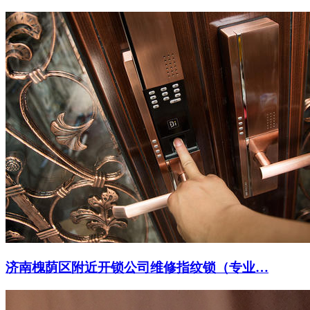
济南槐荫区附近开锁公司维修指纹锁（专业…