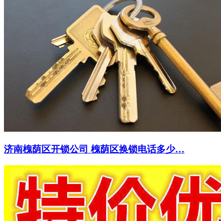
济南槐荫区开锁公司 槐荫区换锁电话多少…