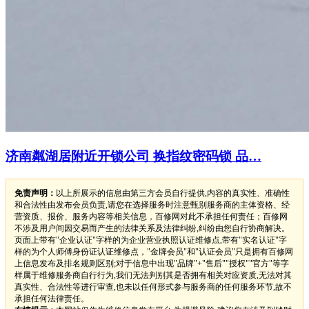
济南粼湖居附近开锁公司 换指纹密码锁 品…
免责声明：
以上所展示的信息由第三方会员自行提供,内容的真实性、准确性
和合法性由发布会员负责,请您在选择服务时注意甄别服务商的主体资格、经
营资质、报价、服务内容等相关信息，百修网对此不承担任何责任；百修网
不涉及用户间因交易而产生的法律关系及法律纠纷,纠纷由您自行协商解决。
页面上带有"企业认证"字样的为企业营业执照认证维修点,带有"实名认证"字
样的为个人师傅身份证认证维修点，"金牌会员"和"认证会员"只是拥有百修网
上信息发布及排名规则区别;对于信息中出现"品牌"+"售后""授权""官方"等字
样属于维修服务商自行行为,我们无法判别其是否拥有相关对应资质,无法对其
真实性、合法性等进行审查,也未以任何形式参与服务商的任何服务环节,故不
承担任何法律责任。