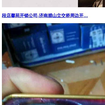
段店馨苑开锁公司-济南腊山立交桥周边开…