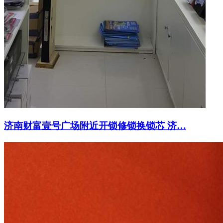
济南财富壹号广场附近开锁修锁换锁芯 济…