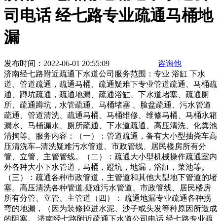
司电话 经七路专业疏通马桶地
漏
发布时间：2022-06-01 20:55:09
咨询他
济南经七路附近疏通下水道公司服务范围：专业 浴缸 下水
道、管道疏通，疏通马桶、疏通疑难下专业管道疏通、马桶疏
通、蹲坑疏通，疏通地漏、疏通浴缸、下水道堵塞、疏通厕
所、疏通蹲坑，水管疏通、马桶堵塞 、脸盆疏通、污水管道
疏通、管道清洗、疏通马桶、马桶维修、维修马桶、马桶水箱
漏水、马桶漏水、厕所疏通、下水道疏通、高压清洗、化粪池
清掏等。服务内容：（一）：管道疏通，备有大小型抽粪车高
压清洗车--清洗疑难污水管道、市政管线、居民楼房所有分
管、立管、主管管线。（二）：疏通大小型机械操作疏通室内
外各种大小下水管道，马桶，蹬坑，地漏，浴缸，菜池等。
（三）：疏通各种市政管道，主管道和其他大型地下管道的堵
塞。高压清洗各种管道.疑难污水管道、市政管线、居民楼房
所有分管、立管、主管道（四）： 疏通地漏专业疏通各种拐
弯的地漏，（因为装修掉进水泥、沙子或头发等种原因所造成
的阻塞。 济南经七路附近疏通下水道公司电话 经七路专业疏