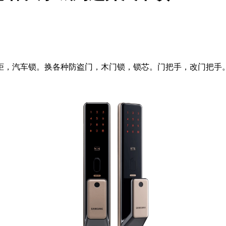
柜，汽车锁。换各种防盗门，木门锁，锁芯。门把手，改门把手。