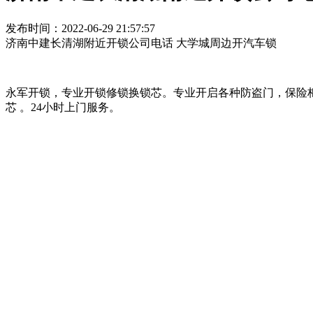
发布时间：2022-06-29 21:57:57
济南中建长清湖附近开锁公司电话 大学城周边开汽车锁
永军开锁，专业开锁修锁换锁芯。专业开启各种防盗门，保险
芯 。24小时上门服务。