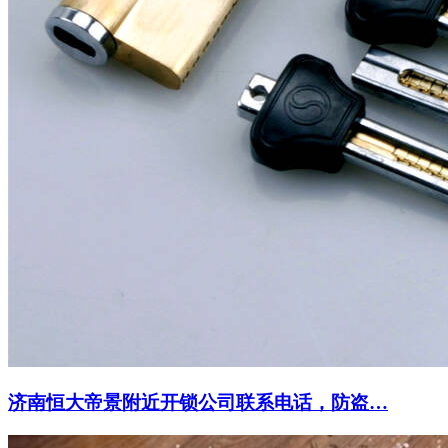
济南恒大帝景附近开锁公司联系电话，防盗…