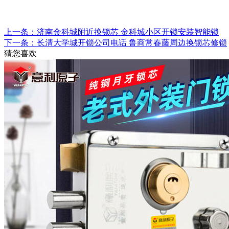
上一条：济南金科城附近换锁芯 金科城小区开锁安装智能锁
下一条：长清大学城开锁公司电话 鲁商常春藤周边换锁芯修锁
猜您喜欢