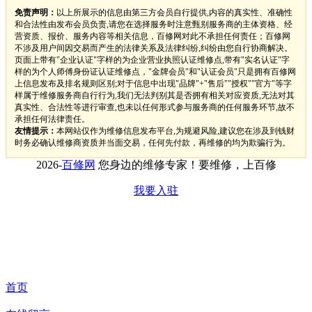
免责声明：
以上所展示的信息由第三方会员自行提供,内容的真实性、准确性
和合法性由发布会员负责,请您在选择服务时注意甄别服务商的主体资格、经
营资质、报价、服务内容等相关信息，百修网对此不承担任何责任；百修网
不涉及用户间因交易而产生的法律关系及法律纠纷,纠纷由您自行协商解决。
页面上带有"企业认证"字样的为企业营业执照认证维修点,带有"实名认证"字
样的为个人师傅身份证认证维修点，"金牌会员"和"认证会员"只是拥有百修网
上信息发布及排名规则区别;对于信息中出现"品牌"+"售后""授权""官方"等字
样属于维修服务商自行行为,我们无法判别其是否拥有相关对应资质,无法对其
真实性、合法性等进行审查,也未以任何形式参与服务商的任何服务环节,故不
承担任何法律责任。
友情提示：
本网站仅作为维修信息发布平台,为规避风险,建议您在涉及到钱财
时务必确认维修商资质并当面交易，任何先付款，再维修的均为欺骗行为。
2026-
百修网
您身边的维修专家！要维修，上百修
我要入驻
首页