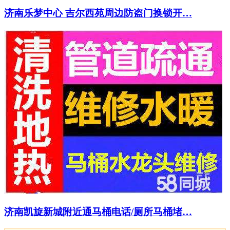
济南乐梦中心 吉尔西苑周边防盗门换锁开…
济南凯旋新城附近通马桶电话/厕所马桶堵…