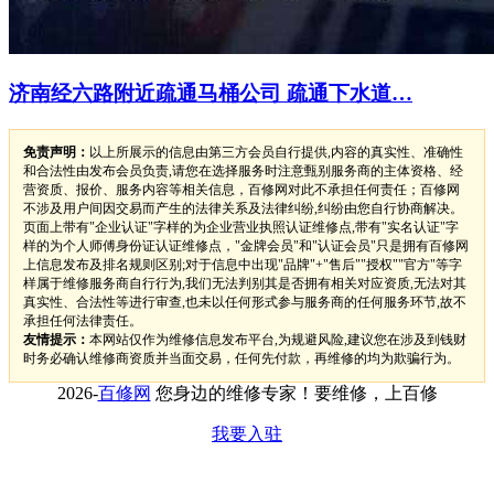
济南经六路附近疏通马桶公司 疏通下水道…
免责声明：
以上所展示的信息由第三方会员自行提供,内容的真实性、准确性
和合法性由发布会员负责,请您在选择服务时注意甄别服务商的主体资格、经
营资质、报价、服务内容等相关信息，百修网对此不承担任何责任；百修网
不涉及用户间因交易而产生的法律关系及法律纠纷,纠纷由您自行协商解决。
页面上带有"企业认证"字样的为企业营业执照认证维修点,带有"实名认证"字
样的为个人师傅身份证认证维修点，"金牌会员"和"认证会员"只是拥有百修网
上信息发布及排名规则区别;对于信息中出现"品牌"+"售后""授权""官方"等字
样属于维修服务商自行行为,我们无法判别其是否拥有相关对应资质,无法对其
真实性、合法性等进行审查,也未以任何形式参与服务商的任何服务环节,故不
承担任何法律责任。
友情提示：
本网站仅作为维修信息发布平台,为规避风险,建议您在涉及到钱财
时务必确认维修商资质并当面交易，任何先付款，再维修的均为欺骗行为。
2026-
百修网
您身边的维修专家！要维修，上百修
我要入驻