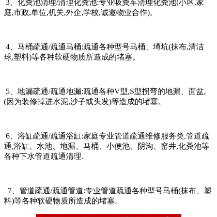
3、化粪池清理/清理化粪池:专业吸粪车清理化粪池(小区,家
庭,市政,单位,机关,外企,学校,诚邀物业合作)。
4、马桶疏通/疏通马桶:疏通各种型号马桶、墫坑(抹布,清洁
球,塑料)等各种软硬物质所造成的堵塞。
5、地漏疏通/疏通地漏:疏通各种V型,S型拐弯的地漏、面盆,
(因为装修掉进水泥,沙子或头发)等造成的堵塞。
6、浴缸疏通/疏通浴缸:家庭专业管道疏通维修服务类,管道疏
通,浴缸、水池、地漏、马桶、小便池、阴沟、窑井,化粪池等
各种下水管道疏通清理.
7、管道疏通/疏通管道:专业管道疏通各种型号马桶(抹布、塑
料)等各种软硬物质所造成的堵塞。