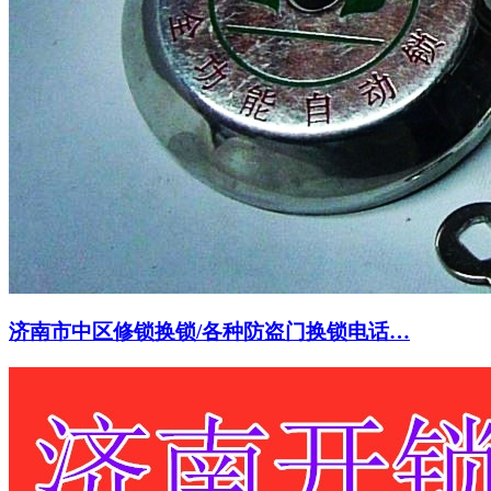
济南市中区修锁换锁/各种防盗门换锁电话…