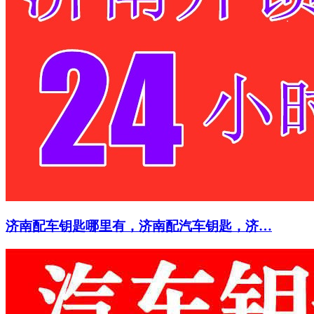
济南配车钥匙哪里有，济南配汽车钥匙，济…