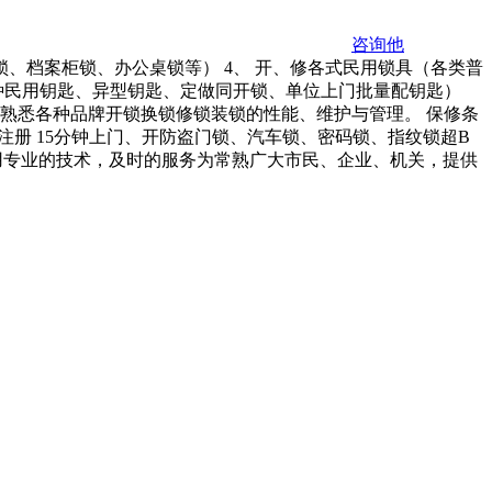
咨询他
台锁、档案柜锁、办公桌锁等） 4、 开、修各式民用锁具（各类普
各种民用钥匙、异型钥匙、定做同开锁、单位上门批量配钥匙）
师们熟悉各种品牌开锁换锁修锁装锁的性能、维护与管理。 保修条
注册 15分钟上门、开防盗门锁、汽车锁、密码锁、指纹锁超B
，用专业的技术，及时的服务为常熟广大市民、企业、机关，提供