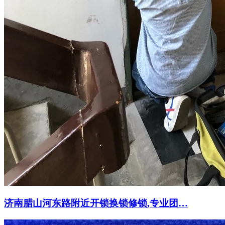
济南腊山河东路附近开锁换锁修锁,专业团…