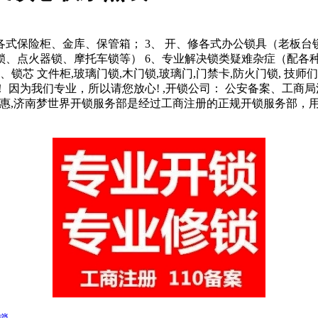
修各式保险柜、金库、保管箱； 3、 开、修各式办公锁具（老板
门锁、点火器锁、摩托车锁等） 6、专业解决锁类疑难杂症（配
锁芯 文件柜,玻璃门锁,木门锁,玻璃门,门禁卡,防火门锁, 技
因为我们专业，所以请您放心! ,开锁公司： 公安备案、工商局
有优惠,济南梦世界开锁服务部是经过工商注册的正规开锁服务部