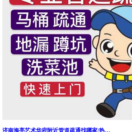
济南海亮艺术华府附近管道疏通找哪家/热…