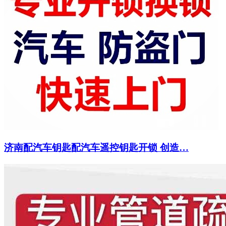
济南配汽车钥匙配汽车遥控钥匙开锁 创造…