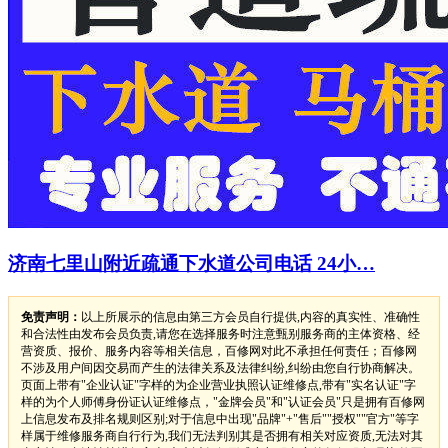
济南七里山附近疏通下水道公司电话 24小…
免责声明：
以上所展示的信息由第三方会员自行提供,内容的真实性、准确性
和合法性由发布会员负责,请您在选择服务时注意甄别服务商的主体资格、经
营资质、报价、服务内容等相关信息，百修网对此不承担任何责任；百修网
不涉及用户间因交易而产生的法律关系及法律纠纷,纠纷由您自行协商解决。
页面上带有"企业认证"字样的为企业营业执照认证维修点,带有"实名认证"字
样的为个人师傅身份证认证维修点，"金牌会员"和"认证会员"只是拥有百修网
上信息发布及排名规则区别;对于信息中出现"品牌"+"售后""授权""官方"等字
样属于维修服务商自行行为,我们无法判别其是否拥有相关对应资质,无法对其