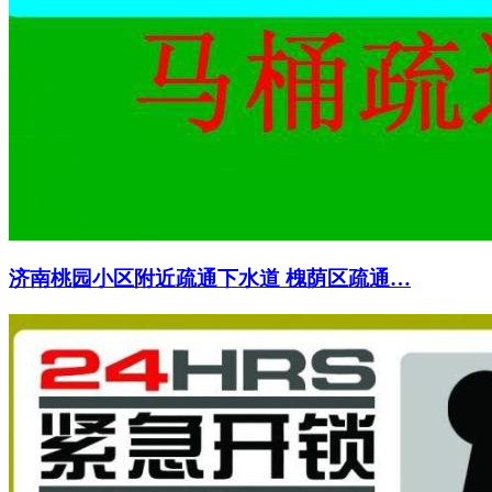
济南桃园小区附近疏通下水道 槐荫区疏通…