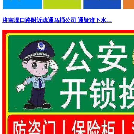
济南堤口路附近疏通马桶公司 通疑难下水…