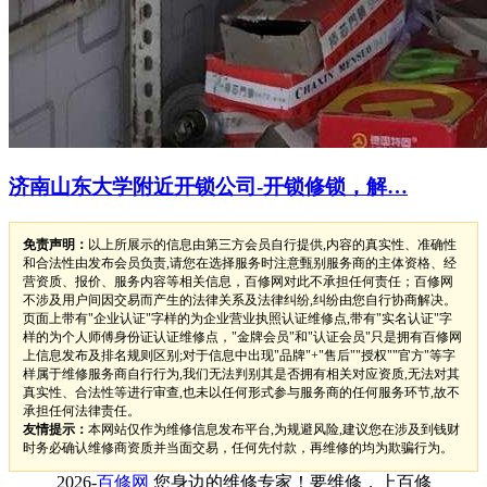
济南山东大学附近开锁公司-开锁修锁，解…
免责声明：
以上所展示的信息由第三方会员自行提供,内容的真实性、准确性
和合法性由发布会员负责,请您在选择服务时注意甄别服务商的主体资格、经
营资质、报价、服务内容等相关信息，百修网对此不承担任何责任；百修网
不涉及用户间因交易而产生的法律关系及法律纠纷,纠纷由您自行协商解决。
页面上带有"企业认证"字样的为企业营业执照认证维修点,带有"实名认证"字
样的为个人师傅身份证认证维修点，"金牌会员"和"认证会员"只是拥有百修网
上信息发布及排名规则区别;对于信息中出现"品牌"+"售后""授权""官方"等字
样属于维修服务商自行行为,我们无法判别其是否拥有相关对应资质,无法对其
真实性、合法性等进行审查,也未以任何形式参与服务商的任何服务环节,故不
承担任何法律责任。
友情提示：
本网站仅作为维修信息发布平台,为规避风险,建议您在涉及到钱财
时务必确认维修商资质并当面交易，任何先付款，再维修的均为欺骗行为。
2026-
百修网
您身边的维修专家！要维修，上百修