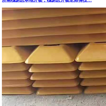
济南槐荫区本地开锁，槐荫区开锁老师傅技…