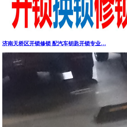
济南天桥区开锁修锁 配汽车钥匙开锁专业…