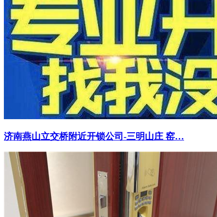
济南燕山立交桥附近开锁公司-三明山庄 窑…