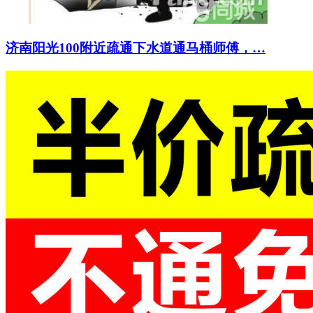
济南阳光100附近疏通下水道通马桶师傅，…