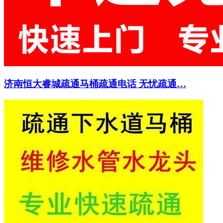
济南恒大睿城疏通马桶疏通电话 无忧疏通…