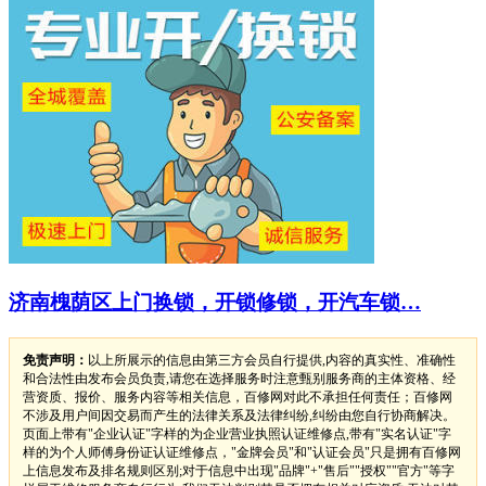
济南槐荫区上门换锁，开锁修锁，开汽车锁…
免责声明：
以上所展示的信息由第三方会员自行提供,内容的真实性、准确性
和合法性由发布会员负责,请您在选择服务时注意甄别服务商的主体资格、经
营资质、报价、服务内容等相关信息，百修网对此不承担任何责任；百修网
不涉及用户间因交易而产生的法律关系及法律纠纷,纠纷由您自行协商解决。
页面上带有"企业认证"字样的为企业营业执照认证维修点,带有"实名认证"字
样的为个人师傅身份证认证维修点，"金牌会员"和"认证会员"只是拥有百修网
上信息发布及排名规则区别;对于信息中出现"品牌"+"售后""授权""官方"等字