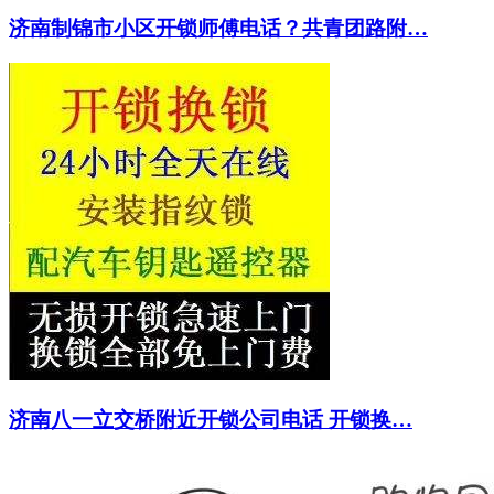
济南制锦市小区开锁师傅电话？共青团路附…
济南八一立交桥附近开锁公司电话 开锁换…