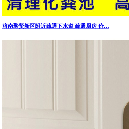
济南聚贤新区附近疏通下水道 疏通厨房 价…