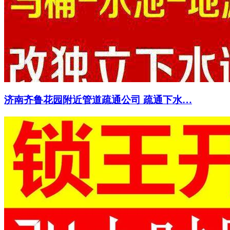
济南齐鲁花园附近管道疏通公司 疏通下水…