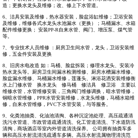
造；更换水龙头及维修；改、修上下水管道。
6、洁具安装及维修，热水器安装，脸盆浴缸维修；卫浴安装
及维修，维修各式水龙头水池漏水（更换）；马桶漏水、水箱
配件维修更换； 安装PP-R自来水管、阀门、增压泵、煤气管
等。
7、专业技术人员维修 ：厨房卫生间水管，龙头，卫浴安装维
修，五金件安装及更换
8、旧房水电改造 如：马桶、脸盆拆装；修理水龙头、安装冷
热水龙头等。厨房卫生间漏水检测维修、厨房水槽漏水维修、
脸盆漏水维修、马桶漏水维修，莲蓬头、淋浴花洒安装维修衡
水上门修水管 换水龙头 修马桶 修洁具 修卫浴 主要以
维修水管，水管维修安装，三角阀门维修调换，暗水管维修，
铜暗水管维修，PPR水管安装维修，水龙头维修，马桶水箱维
修，自来水管维修，PVC下水管安装，与等服务。
9、化粪池抽粪、化油池清掏、各种沉淀池处理、高压疏通清
洗污水管道、市政管道疏通清洗、化工管道清洗、下水道防汛
清掏，商场酒店等室内外管道清洗保养。 公司拥有抽粪车多
辆和高压水射流清洗疏通车多辆。高压水射流属物理清洗范