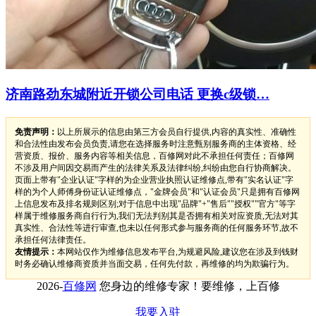
济南路劲东城附近开锁公司电话 更换c级锁…
免责声明：
以上所展示的信息由第三方会员自行提供,内容的真实性、准确性
和合法性由发布会员负责,请您在选择服务时注意甄别服务商的主体资格、经
营资质、报价、服务内容等相关信息，百修网对此不承担任何责任；百修网
不涉及用户间因交易而产生的法律关系及法律纠纷,纠纷由您自行协商解决。
页面上带有"企业认证"字样的为企业营业执照认证维修点,带有"实名认证"字
样的为个人师傅身份证认证维修点，"金牌会员"和"认证会员"只是拥有百修网
上信息发布及排名规则区别;对于信息中出现"品牌"+"售后""授权""官方"等字
样属于维修服务商自行行为,我们无法判别其是否拥有相关对应资质,无法对其
真实性、合法性等进行审查,也未以任何形式参与服务商的任何服务环节,故不
承担任何法律责任。
友情提示：
本网站仅作为维修信息发布平台,为规避风险,建议您在涉及到钱财
时务必确认维修商资质并当面交易，任何先付款，再维修的均为欺骗行为。
2026-
百修网
您身边的维修专家！要维修，上百修
我要入驻