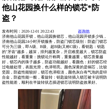
他山花园换什么样的锁芯*防
盗？
发布时间：2020-12-01 20:22:43
咨询他
济南他山花园开锁，他山花园换锁芯，他山花园开锁多少钱，
济南他山花园24小时开锁服务，防盗门锁芯级别：防盗门锁芯
可分为三级，即A级、B级、超B级(又称C级)，看钥匙：钥匙
的"牙齿"越多，越深，排列越复杂，开启难度越大，锁芯防盗
性能越好，看重量：挑锁论斤称两，重量越重，锁芯质量越
好，锁芯内的珠子越多，防盗功能越好，看颜色：好的锁芯经
过电镀处理，表面光滑，色泽明亮。颜色深黄的是铜芯，比较
坚固，防盗性能较好，锁芯色泽暗淡，颜色灰白有气泡的是锌
合金，防盗性能一般，看旋转：钥匙旋转插入锁芯被卡说明防
盗性能差，顺利在半旋转状态插进锁芯说明防盗效果好。