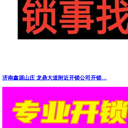
济南鑫源山庄 龙鼎大道附近开锁公司开锁…