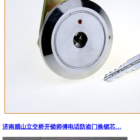
济南腊山立交桥开锁师傅电话防盗门换锁芯…