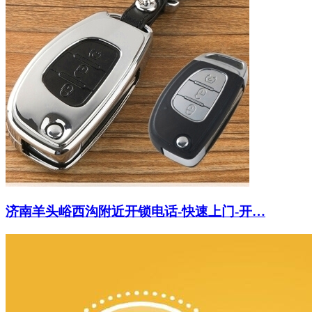
济南羊头峪西沟附近开锁电话-快速上门-开…