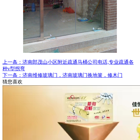
上一条：济南郎茂山小区附近疏通马桶公司电话,专业疏通各
种v型拐弯
下一条：济南维修玻璃门，济南玻璃门换地簧，修木门
猜您喜欢