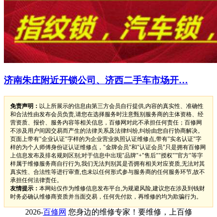
济南朱庄附近开锁公司、济西二手车市场开…
免责声明：
以上所展示的信息由第三方会员自行提供,内容的真实性、准确性
和合法性由发布会员负责,请您在选择服务时注意甄别服务商的主体资格、经
营资质、报价、服务内容等相关信息，百修网对此不承担任何责任；百修网
不涉及用户间因交易而产生的法律关系及法律纠纷,纠纷由您自行协商解决。
页面上带有"企业认证"字样的为企业营业执照认证维修点,带有"实名认证"字
样的为个人师傅身份证认证维修点，"金牌会员"和"认证会员"只是拥有百修网
上信息发布及排名规则区别;对于信息中出现"品牌"+"售后""授权""官方"等字
样属于维修服务商自行行为,我们无法判别其是否拥有相关对应资质,无法对其
真实性、合法性等进行审查,也未以任何形式参与服务商的任何服务环节,故不
承担任何法律责任。
友情提示：
本网站仅作为维修信息发布平台,为规避风险,建议您在涉及到钱财
时务必确认维修商资质并当面交易，任何先付款，再维修的均为欺骗行为。
2026-
百修网
您身边的维修专家！要维修，上百修