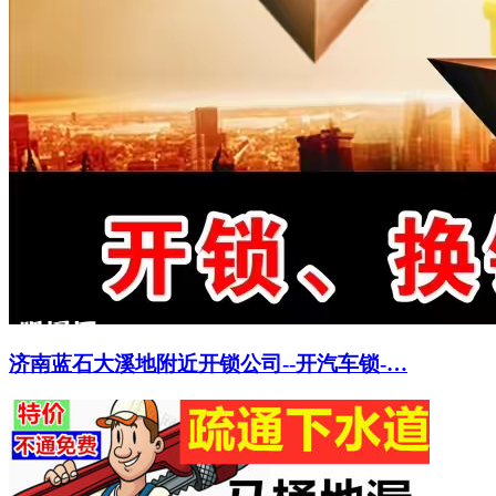
济南蓝石大溪地附近开锁公司--开汽车锁-…