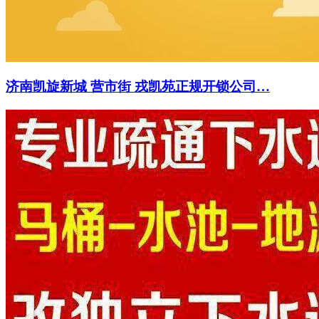
济南凯旋新城 营市街 戎凯苑正规开锁公司…