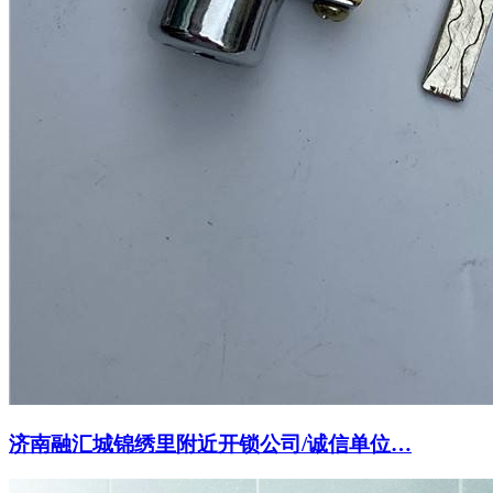
济南融汇城锦绣里附近开锁公司/诚信单位…