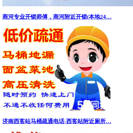
商河专业开锁师傅，商河附近开锁(本地24…
济南西客站马桶疏通电话-西客站附近厕所…