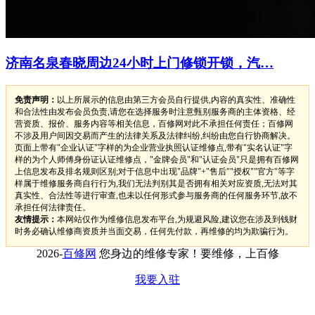
济南名泉春晓周边24小时上门修锁开锁，汽…
免责声明：
以上所展示的信息由第三方会员自行提供,内容的真实性、准确性
和合法性由发布会员负责,请您在选择服务时注意甄别服务商的主体资格、经
营资质、报价、服务内容等相关信息，百修网对此不承担任何责任；百修网
不涉及用户间因交易而产生的法律关系及法律纠纷,纠纷由您自行协商解决。
页面上带有"企业认证"字样的为企业营业执照认证维修点,带有"实名认证"字
样的为个人师傅身份证认证维修点，"金牌会员"和"认证会员"只是拥有百修网
上信息发布及排名规则区别;对于信息中出现"品牌"+"售后""授权""官方"等字
样属于维修服务商自行行为,我们无法判别其是否拥有相关对应资质,无法对其
真实性、合法性等进行审查,也未以任何形式参与服务商的任何服务环节,故不
承担任何法律责任。
友情提示：
本网站仅作为维修信息发布平台,为规避风险,建议您在涉及到钱财
时务必确认维修商资质并当面交易，任何先付款，再维修的均为欺骗行为。
2026-
百修网
您身边的维修专家！要维修，上百修
我要入驻