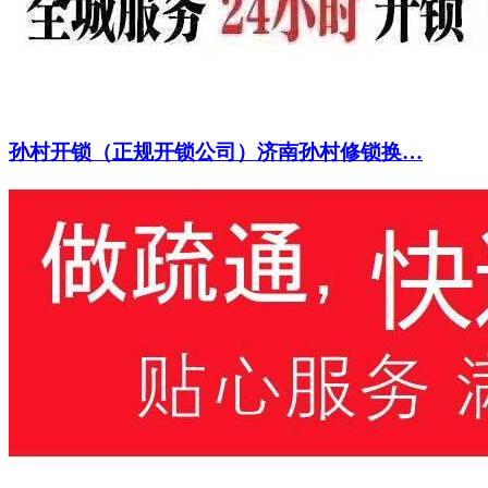
孙村开锁（正规开锁公司）济南孙村修锁换…