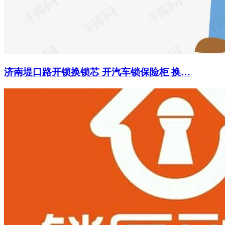
济南堤口路开锁换锁芯 开汽车锁保险柜 换…