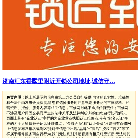
济南汇东香墅里附近开锁公司地址,诚信守…
免责声明：
以上所展示的信息由第三方会员自行提供,内容的真实性、准确性
和合法性由发布会员负责,请您在选择服务时注意甄别服务商的主体资格、经
营资质、报价、服务内容等相关信息，百修网对此不承担任何责任；百修网
不涉及用户间因交易而产生的法律关系及法律纠纷,纠纷由您自行协商解决。
页面上带有"企业认证"字样的为企业营业执照认证维修点,带有"实名认证"字
样的为个人师傅身份证认证维修点，"金牌会员"和"认证会员"只是拥有百修网
上信息发布及排名规则区别;对于信息中出现"品牌"+"售后""授权""官方"等字
样属于维修服务商自行行为,我们无法判别其是否拥有相关对应资质,无法对其