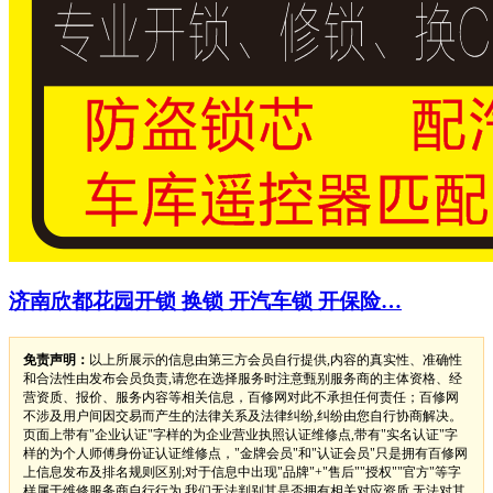
济南欣都花园开锁 换锁 开汽车锁 开保险…
免责声明：
以上所展示的信息由第三方会员自行提供,内容的真实性、准确性
和合法性由发布会员负责,请您在选择服务时注意甄别服务商的主体资格、经
营资质、报价、服务内容等相关信息，百修网对此不承担任何责任；百修网
不涉及用户间因交易而产生的法律关系及法律纠纷,纠纷由您自行协商解决。
页面上带有"企业认证"字样的为企业营业执照认证维修点,带有"实名认证"字
样的为个人师傅身份证认证维修点，"金牌会员"和"认证会员"只是拥有百修网
上信息发布及排名规则区别;对于信息中出现"品牌"+"售后""授权""官方"等字
样属于维修服务商自行行为,我们无法判别其是否拥有相关对应资质,无法对其