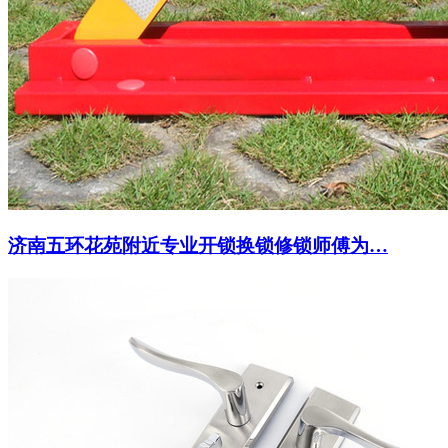
济南五环花苑附近专业开锁换锁修锁师傅为…