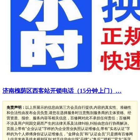
济南槐荫区西客站开锁电话（15分钟上门）…
免责声明：
以上所展示的信息由第三方会员自行提供,内容的真实性、准确性
和合法性由发布会员负责,请您在选择服务时注意甄别服务商的主体资格、经
营资质、报价、服务内容等相关信息，百修网对此不承担任何责任；百修网
不涉及用户间因交易而产生的法律关系及法律纠纷,纠纷由您自行协商解决。
页面上带有"企业认证"字样的为企业营业执照认证维修点,带有"实名认证"字
样的为个人师傅身份证认证维修点，"金牌会员"和"认证会员"只是拥有百修网
上信息发布及排名规则区别;对于信息中出现"品牌"+"售后""授权""官方"等字