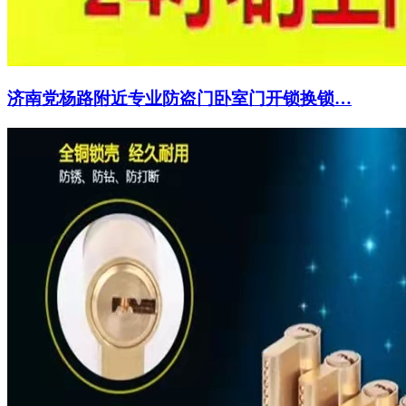
济南党杨路附近专业防盗门卧室门开锁换锁…