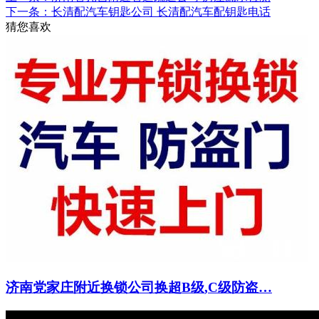
下一条：长清配汽车钥匙公司 长清配汽车配钥匙电话
猜您喜欢
济南党家庄附近换锁公司换超B级,C级防盗…