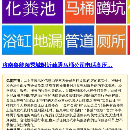
济南鲁能领秀城附近疏通马桶公司电话高压…
免责声明：
以上所展示的信息由第三方会员自行提供,内容的真实性、准确性
和合法性由发布会员负责,请您在选择服务时注意甄别服务商的主体资格、经
营资质、报价、服务内容等相关信息，百修网对此不承担任何责任；百修网
不涉及用户间因交易而产生的法律关系及法律纠纷,纠纷由您自行协商解决。
页面上带有"企业认证"字样的为企业营业执照认证维修点,带有"实名认证"字
样的为个人师傅身份证认证维修点，"金牌会员"和"认证会员"只是拥有百修网
上信息发布及排名规则区别;对于信息中出现"品牌"+"售后""授权""官方"等字
样属于维修服务商自行行为,我们无法判别其是否拥有相关对应资质,无法对其
真实性、合法性等进行审查,也未以任何形式参与服务商的任何服务环节,故不
承担任何法律责任。
友情提示：
本网站仅作为维修信息发布平台,为规避风险,建议您在涉及到钱财