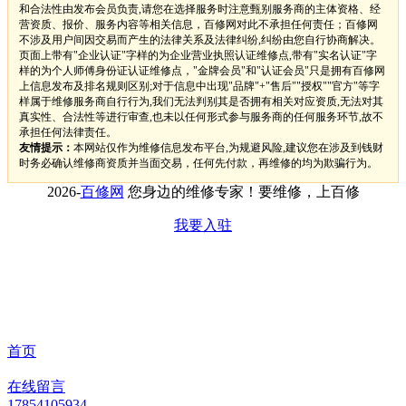
和合法性由发布会员负责,请您在选择服务时注意甄别服务商的主体资格、经
营资质、报价、服务内容等相关信息，百修网对此不承担任何责任；百修网
不涉及用户间因交易而产生的法律关系及法律纠纷,纠纷由您自行协商解决。
页面上带有"企业认证"字样的为企业营业执照认证维修点,带有"实名认证"字
样的为个人师傅身份证认证维修点，"金牌会员"和"认证会员"只是拥有百修网
上信息发布及排名规则区别;对于信息中出现"品牌"+"售后""授权""官方"等字
样属于维修服务商自行行为,我们无法判别其是否拥有相关对应资质,无法对其
真实性、合法性等进行审查,也未以任何形式参与服务商的任何服务环节,故不
承担任何法律责任。
友情提示：
本网站仅作为维修信息发布平台,为规避风险,建议您在涉及到钱财
时务必确认维修商资质并当面交易，任何先付款，再维修的均为欺骗行为。
2026-
百修网
您身边的维修专家！要维修，上百修
我要入驻
首页
在线留言
17854105934