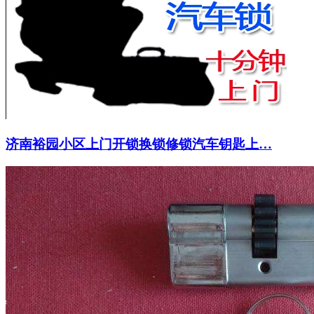
济南裕园小区上门开锁换锁修锁汽车钥匙上…