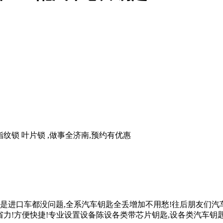
指纹锁 叶片锁 ,做事全济南,预约有优惠
还是进口车都没问题,全系汽车钥匙全丢增加不用愁!往后朋友们汽
省力!方便快捷!专业设置设备陈设各类带芯片钥匙,设各类汽车钥匙