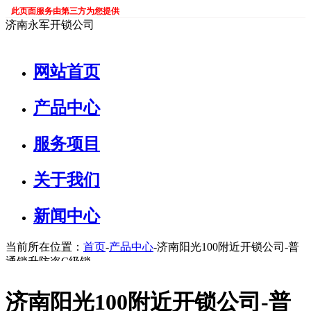
此页面服务由第三方为您提供
济南永军开锁公司
网站首页
产品中心
服务项目
关于我们
新闻中心
当前所在位置：
首页
-
产品中心
-济南阳光100附近开锁公司-普
通锁升防盗C级锁
济南阳光100附近开锁公司-普