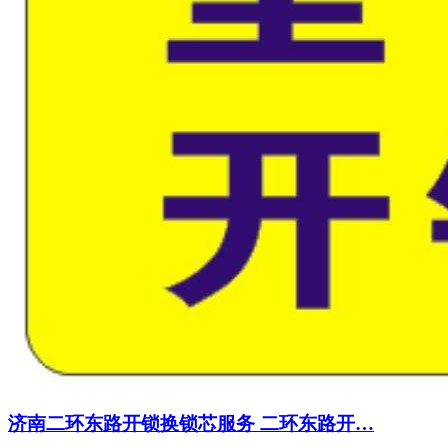
济南二环东路开锁换锁芯服务 二环东路开…