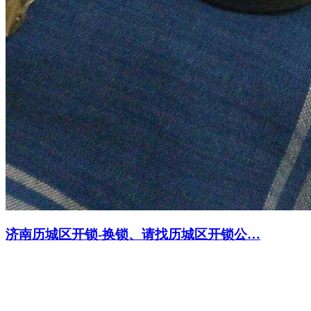
济南历城区开锁-换锁、请找历城区开锁公…