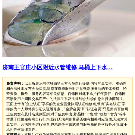
济南王官庄小区附近水管维修 马桶上下水…
免责声明：
以上所展示的信息由第三方会员自行提供,内容的真实性、准确性
和合法性由发布会员负责,请您在选择服务时注意甄别服务商的主体资格、经
营资质、报价、服务内容等相关信息，百修网对此不承担任何责任；百修网
不涉及用户间因交易而产生的法律关系及法律纠纷,纠纷由您自行协商解决。
页面上带有"企业认证"字样的为企业营业执照认证维修点,带有"实名认证"字
样的为个人师傅身份证认证维修点，"金牌会员"和"认证会员"只是拥有百修网
上信息发布及排名规则区别;对于信息中出现"品牌"+"售后""授权""官方"等字
样属于维修服务商自行行为,我们无法判别其是否拥有相关对应资质,无法对其
真实性、合法性等进行审查,也未以任何形式参与服务商的任何服务环节,故不
承担任何法律责任。
友情提示：
本网站仅作为维修信息发布平台,为规避风险,建议您在涉及到钱财