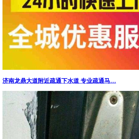
济南龙鼎大道附近疏通下水道 专业疏通马…