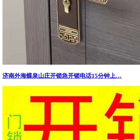
济南外海蝶泉山庄开锁急开锁电话15分钟上…