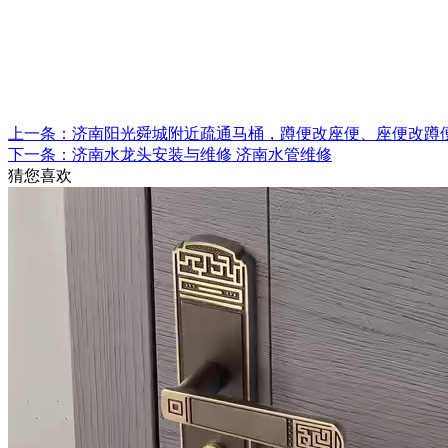
上一条：济南阳光舜城附近疏通马桶，蹲便改座便、座便改蹲
下一条：济南水龙头安装与维修 济南水管维修
猜您喜欢