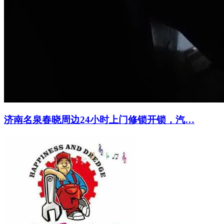
济南名泉春晓周边24小时上门修锁开锁，汽…