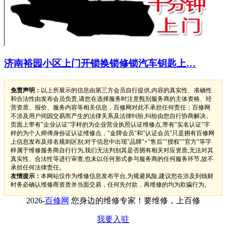
济南裕园小区上门开锁换锁修锁汽车钥匙上…
免责声明：
以上所展示的信息由第三方会员自行提供,内容的真实性、准确性
和合法性由发布会员负责,请您在选择服务时注意甄别服务商的主体资格、经
营资质、报价、服务内容等相关信息，百修网对此不承担任何责任；百修网
不涉及用户间因交易而产生的法律关系及法律纠纷,纠纷由您自行协商解决。
页面上带有"企业认证"字样的为企业营业执照认证维修点,带有"实名认证"字
样的为个人师傅身份证认证维修点，"金牌会员"和"认证会员"只是拥有百修网
上信息发布及排名规则区别;对于信息中出现"品牌"+"售后""授权""官方"等字
样属于维修服务商自行行为,我们无法判别其是否拥有相关对应资质,无法对其
真实性、合法性等进行审查,也未以任何形式参与服务商的任何服务环节,故不
承担任何法律责任。
友情提示：
本网站仅作为维修信息发布平台,为规避风险,建议您在涉及到钱财
时务必确认维修商资质并当面交易，任何先付款，再维修的均为欺骗行为。
2026-
百修网
您身边的维修专家！要维修，上百修
我要入驻