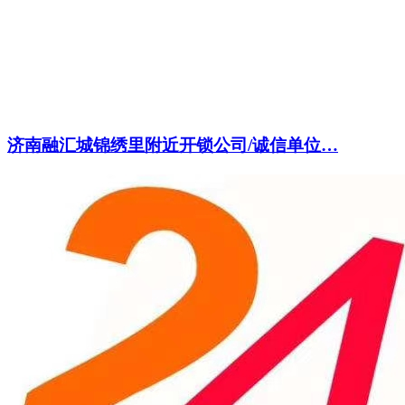
济南融汇城锦绣里附近开锁公司/诚信单位…