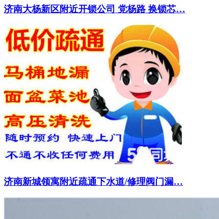
济南大杨新区附近开锁公司 党杨路 换锁芯…
济南新城领寓附近疏通下水道/修理阀门漏…