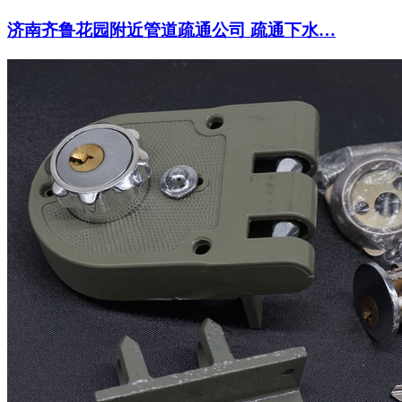
济南齐鲁花园附近管道疏通公司 疏通下水…