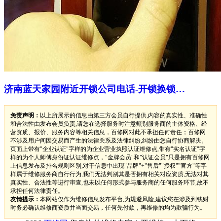
济南蓝天家园附近开锁公司电话-开锁换锁…
免责声明：
以上所展示的信息由第三方会员自行提供,内容的真实性、准确性
和合法性由发布会员负责,请您在选择服务时注意甄别服务商的主体资格、经
营资质、报价、服务内容等相关信息，百修网对此不承担任何责任；百修网
不涉及用户间因交易而产生的法律关系及法律纠纷,纠纷由您自行协商解决。
页面上带有"企业认证"字样的为企业营业执照认证维修点,带有"实名认证"字
样的为个人师傅身份证认证维修点，"金牌会员"和"认证会员"只是拥有百修网
上信息发布及排名规则区别;对于信息中出现"品牌"+"售后""授权""官方"等字
样属于维修服务商自行行为,我们无法判别其是否拥有相关对应资质,无法对其
真实性、合法性等进行审查,也未以任何形式参与服务商的任何服务环节,故不
承担任何法律责任。
友情提示：
本网站仅作为维修信息发布平台,为规避风险,建议您在涉及到钱财
时务必确认维修商资质并当面交易，任何先付款，再维修的均为欺骗行为。