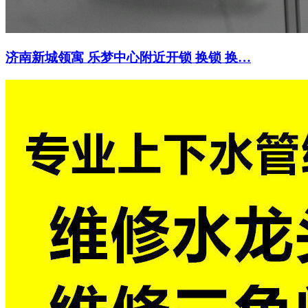
济南新城领寓 乐梦中心附近开锁 换锁 换…