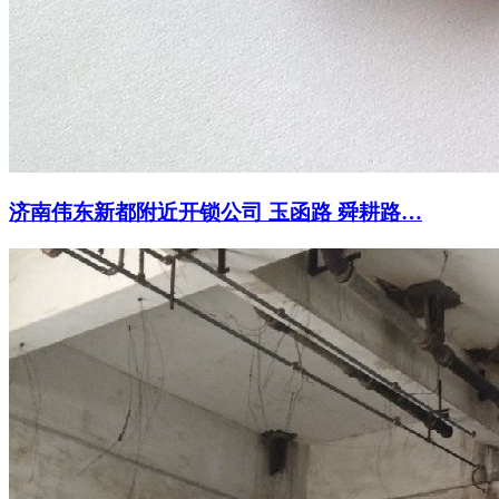
济南伟东新都附近开锁公司 玉函路 舜耕路…